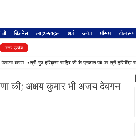
लॉजी
बिजनेस
लाइफ्स्टाइल
धर्म
ब्लॉग
मौसम
खेल समा
उत्तर प्रदेश
•
 फैसला वापस
श्री गुरु हरिकृष्ण साहिब जी के प्रकाश पर्व पर श्री हरिमंदिर साहि
ोषणा की; अक्षय कुमार भी अजय देवगन