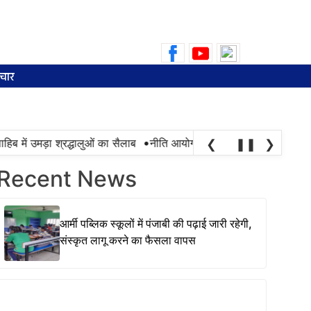
Search
for:
चार
•
ब में उमड़ा श्रद्धालुओं का सैलाब
नीति आयोग की रैंकिंग में पंजाब ने केरल को प
❮
❚❚
❯
Recent News
आर्मी पब्लिक स्कूलों में पंजाबी की पढ़ाई जारी रहेगी,
संस्कृत लागू करने का फैसला वापस