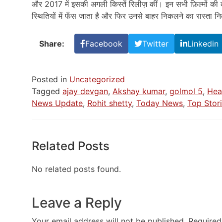
और 2017 में इसकी अगली किस्तें रिलीज़ कीं। इन सभी फ़िल्मों की
स्थितियों में फँस जाता है और फिर उनसे बाहर निकलने का रास्ता न
Share:
Facebook
Twitter
Linkedin
Posted in
Uncategorized
Tagged
ajay devgan
,
Akshay kumar
,
golmol 5
,
Hea
News Update
,
Rohit shetty
,
Today News
,
Top Stor
Related Posts
No related posts found.
Leave a Reply
Your email address will not be published.
Required