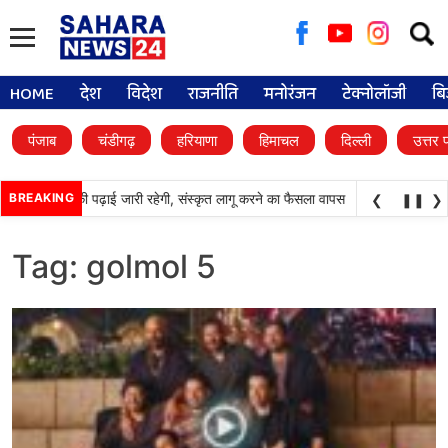
Searc
for:
HOME
देश
विदेश
राजनीति
मनोरंजन
टेक्नोलॉजी
बि
पंजाब
चंडीगढ़
हरियाणा
हिमाचल
दिल्ली
उत्तर 
•
्कूलों में पंजाबी की पढ़ाई जारी रहेगी, संस्कृत लागू करने का फैसला वापस
BREAKING
श्री गुरु हरिकृष्ण
❮
❚❚
❯
Tag:
golmol 5