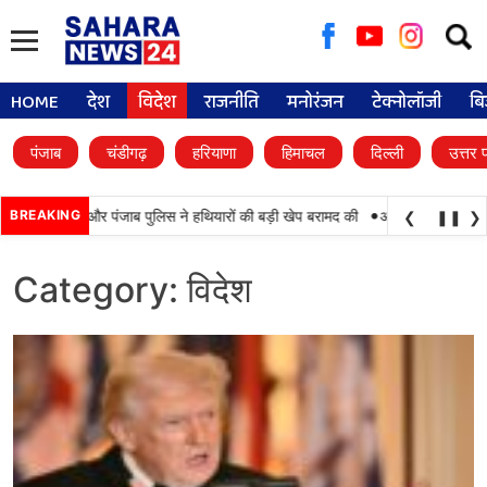
Searc
for:
HOME
देश
विदेश
राजनीति
मनोरंजन
टेक्नोलॉजी
बि
पंजाब
चंडीगढ़
हरियाणा
हिमाचल
दिल्ली
उत्तर 
•
मयाबी, BSF और पंजाब पुलिस ने हथियारों की बड़ी खेप बरामद की
BREAKING
अमन अरोड़ा ने शाहकोट हल
❮
❚❚
❯
Category:
विदेश