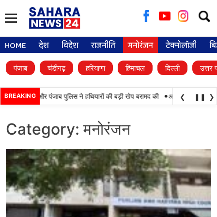
Searc
for:
HOME
देश
विदेश
राजनीति
मनोरंजन
टेक्नोलॉजी
बि
पंजाब
चंडीगढ़
हरियाणा
हिमाचल
दिल्ली
उत्तर 
•
मयाबी, BSF और पंजाब पुलिस ने हथियारों की बड़ी खेप बरामद की
BREAKING
अमन अरोड़ा ने शाहकोट हलक
❮
❚❚
❯
Category:
मनोरंजन