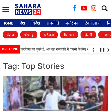
Searc
for:
HOME
देश
विदेश
राजनीति
मनोरंजन
टेक्नोलॉजी
बि
पंजाब
चंडीगढ़
हरियाणा
हिमाचल
दिल्ली
उत्तर 
ाली दल) अपनी प्रतिष्ठा खो चुकी है, अब वह राजनीति में वापसी के लिए भाजपा से समझौता करने
BREAKING
❮
❚❚
❯
Tag:
Top Stories