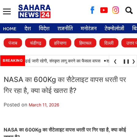
Searc
for:
HOME
देश
विदेश
राजनीति
मनोरंजन
टेक्नोलॉजी
बि
पंजाब
चंडीगढ़
हरियाणा
हिमाचल
दिल्ली
उत्तर 
•
ं में पंजाबी की पढ़ाई जारी रहेगी, संस्कृत लागू करने का फैसला वापस
BREAKING
श्री गुरु हरिकृष्ण साहि
❮
❚❚
❯
NASA का 600Kg का सैटेलाइट वापस धरती पर
गिर रहा है, क्या कोई खतरा है?
Posted on
March 11, 2026
NASA का 600Kg का सैटेलाइट वापस धरती पर गिर रहा है, क्या कोई
खतरा है?