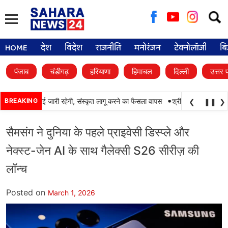
Searc
for:
HOME
देश
विदेश
राजनीति
मनोरंजन
टेक्नोलॉजी
बि
पंजाब
चंडीगढ़
हरियाणा
हिमाचल
दिल्ली
उत्तर 
•
ें पंजाबी की पढ़ाई जारी रहेगी, संस्कृत लागू करने का फैसला वापस
BREAKING
श्री गुरु हरिकृष्ण साहिब ज
❮
❚❚
❯
सैमसंग ने दुनिया के पहले प्राइवेसी डिस्प्ले और
नेक्स्ट-जेन AI के साथ गैलेक्सी S26 सीरीज़ की
लॉन्च
Posted on
March 1, 2026