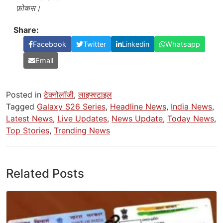
फ़ोकस।
Share:
Facebook
Twitter
Linkedin
Whatsapp
Email
Posted in
टेक्नोलॉजी
,
लाइफ्स्टाइल
Tagged
Galaxy S26 Series
,
Headline News
,
India News
,
Latest News
,
Live Updates
,
News Update
,
Today News
,
Top Stories
,
Trending News
Related Posts