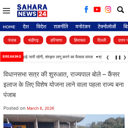
Searc
for:
HOME
देश
विदेश
राजनीति
मनोरंजन
टेक्नोलॉजी
बि
पंजाब
चंडीगढ़
हरियाणा
हिमाचल
दिल्ली
उत्तर 
•
 में पंजाबी की पढ़ाई जारी रहेगी, संस्कृत लागू करने का फैसला वापस
BREAKING
श्री गुरु हरिकृष्ण साहिब
❮
❚❚
❯
विधानसभा सत्र की शुरुआत, राज्यपाल बोले – कैंसर
इलाज के लिए विशेष योजना लाने वाला पहला राज्य बना
पंजाब
Posted on
March 6, 2026