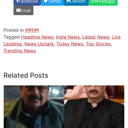
Facebook
Twitter
Linkedin
Whatsapp
Email
Posted in
मनोरंजन
Tagged
Headline News
,
India News
,
Latest News
,
Live
Updates
,
News Update
,
Today News
,
Top Stories
,
Trending News
Related Posts