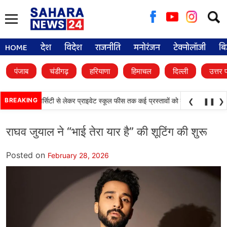
Searc
for:
HOME
देश
विदेश
राजनीति
मनोरंजन
टेक्नोलॉजी
बि
पंजाब
चंडीगढ़
हरियाणा
हिमाचल
दिल्ली
उत्तर 
•
 डिजिटल यूनिवर्सिटी से लेकर प्राइवेट स्कूल फीस तक कई प्रस्तावों को मंजूरी
BREAKING
पंजाब विधान
❮
❚❚
❯
राघव जुयाल ने “भाई तेरा यार है” की शूटिंग की शुरू
Posted on
February 28, 2026