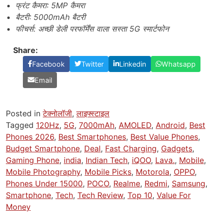
फ्रंट कैमरा: 5MP कैमरा
बैटरी: 5000mAh बैटरी
फीचर्स: अच्छी डेली परफॉर्मेंस वाला सस्ता 5G स्मार्टफोन
Share:
Facebook
Twitter
Linkedin
Whatsapp
Email
Posted in
टेक्नोलॉजी
,
लाइफ्स्टाइल
Tagged
120Hz
,
5G
,
7000mAh
,
AMOLED
,
Android
,
Best
Phones 2026
,
Best Smartphones
,
Best Value Phones
,
Budget Smartphone
,
Deal
,
Fast Charging
,
Gadgets
,
Gaming Phone
,
india
,
Indian Tech
,
iQOO
,
Lava.
,
Mobile
,
Mobile Photography
,
Mobile Picks
,
Motorola
,
OPPO
,
Phones Under 15000
,
POCO
,
Realme
,
Redmi
,
Samsung
,
Smartphone
,
Tech
,
Tech Review
,
Top 10
,
Value For
Money