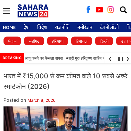
Searc
for:
HOME
देश
विदेश
राजनीति
मनोरंजन
टेक्नोलॉजी
बि
पंजाब
चंडीगढ़
हरियाणा
हिमाचल
दिल्ली
उत्तर 
•
ी रहेगी, संस्कृत लागू करने का फैसला वापस
BREAKING
श्री गुरु हरिकृष्ण साहिब जी के प्रकाश पर्व पर श्र
❮
❚❚
❯
भारत में ₹15,000 से कम कीमत वाले 10 सबसे अच्छे
स्मार्टफोन (2026)
Posted on
March 8, 2026