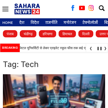
Searc
for:
HOME
देश
विदेश
राजनीति
मनोरंजन
टेक्नोलॉजी
बि
पंजाब
चंडीगढ़
हरियाणा
हिमाचल
दिल्ली
उत्तर 
 बड़े फैसले, डिजिटल यूनिवर्सिटी से लेकर प्राइवेट स्कूल फीस तक कई प्रस्तावों को मंजूरी
BREAKING
❮
❚❚
❯
Tag:
Tech