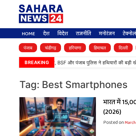
HOME
देश
विदेश
राजनीति
मनोरंजन
टेक्नो
पंजाब
चंडीगढ़
हरियाणा
हिमाचल
दिल्ली
•
तरनतारन में बड़ी कामयाबी, BSF और पंजाब पुलिस ने हथियारों की बड़ी खे
BREAKING
Tag:
Best Smartphones
भारत में ₹15
(2026)
Posted on
March