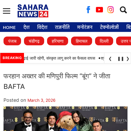
Searc
for:
HOME
देश
विदेश
राजनीति
मनोरंजन
टेक्नोलॉजी
बि
पंजाब
चंडीगढ़
हरियाणा
हिमाचल
दिल्ली
उत्तर 
•
 में पंजाबी की पढ़ाई जारी रहेगी, संस्कृत लागू करने का फैसला वापस
BREAKING
श्री गुरु हरिकृष्ण साहिब
❮
❚❚
❯
फरहान अख्तर की मणिपुरी फिल्म “बूंग” ने जीता
BAFTA
Posted on
March 3, 2026