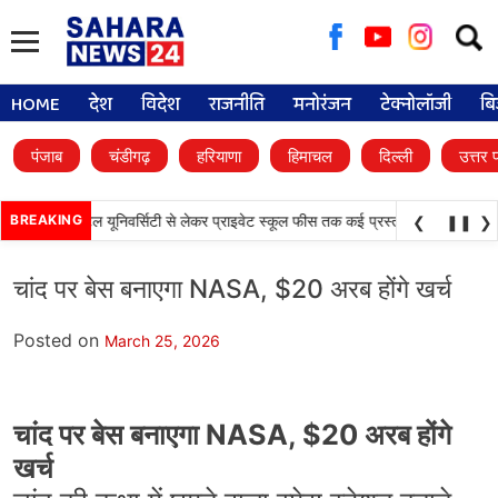
Searc
for:
HOME
देश
विदेश
राजनीति
मनोरंजन
टेक्नोलॉजी
बि
पंजाब
चंडीगढ़
हरियाणा
हिमाचल
दिल्ली
उत्तर 
•
े फैसले, डिजिटल यूनिवर्सिटी से लेकर प्राइवेट स्कूल फीस तक कई प्रस्तावों को मंजूरी
BREAKING
पंजा
❮
❚❚
❯
चांद पर बेस बनाएगा NASA, $20 अरब होंगे खर्च
Posted on
March 25, 2026
चांद पर बेस बनाएगा NASA, $20 अरब होंगे
खर्च