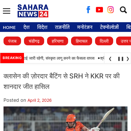
Searc
for:
HOME
देश
विदेश
राजनीति
मनोरंजन
टेक्नोलॉजी
बि
पंजाब
चंडीगढ़
हरियाणा
हिमाचल
दिल्ली
उत्तर 
•
में पंजाबी की पढ़ाई जारी रहेगी, संस्कृत लागू करने का फैसला वापस
BREAKING
श्री गुरु हरिकृष्ण साहिब 
❮
❚❚
❯
क्लासेन की ज़ोरदार बैटिंग से SRH ने KKR पर की
शानदार जीत हासिल
Posted on
April 2, 2026