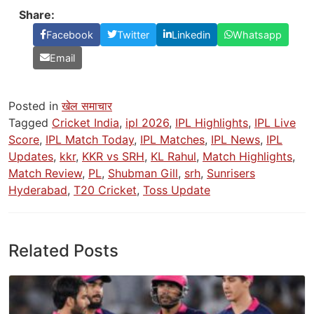
Share:
Facebook
Twitter
Linkedin
Whatsapp
Email
Posted in
खेल समाचार
Tagged
Cricket India
,
ipl 2026
,
IPL Highlights
,
IPL Live
Score
,
IPL Match Today
,
IPL Matches
,
IPL News
,
IPL
Updates
,
kkr
,
KKR vs SRH
,
KL Rahul
,
Match Highlights
,
Match Review
,
PL
,
Shubman Gill
,
srh
,
Sunrisers
Hyderabad
,
T20 Cricket
,
Toss Update
Related Posts