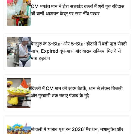
CM भगवंत मान ने डेरा सचखंड बल्लां में श्री गुरु रविदास
जी बाणी अध्ययन केंद्र पर रखा नींव पत्थर
बेंगलुरु के 3-Star और 5-Star होटलों में बड़ी फूड सेफ्टी
जांच, Expired दूध-मांस और खराब सब्जियां मिलने से
मचा हड़कंप
दिल्ली में CM मान की अहम बैठकें, धान से लेकर बिजली
और गुरबाणी तक उठाए पंजाब के मुद्दे
मोहाली में ‘पंजाब यूथ रन 2026’ मैराथन, नशामुक्ति और