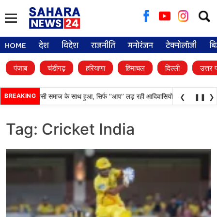
Searc
for:
HOME
देश
विदेश
राजनीति
मनोरंजन
टेक्नोलॉजी
बि
पंजाब
चंडीगढ़
हरियाणा
हिमाचल
दिल्ली
उत्तर 
दा अन्याय आदिवासी समाज के साथ हुआ, सिर्फ ‘‘आप’’ लड़ रही आदिवासियों के अधिकारों की लड़
BREAKING
❮
❚❚
❯
Tag:
Cricket India