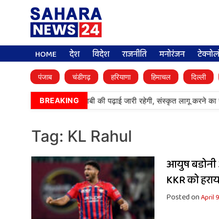
HOME
देश
विदेश
राजनीति
मनोरंजन
टेक्नो
पंजाब
चंडीगढ़
हरियाणा
हिमाचल
दिल्ली
•
आर्मी पब्लिक स्कूलों में पंजाबी की पढ़ाई जारी रहेगी, संस्कृत लागू करने का
BREAKING
Tag:
KL Rahul
आयुष बडोनी 
KKR को हराय
Posted on
April 