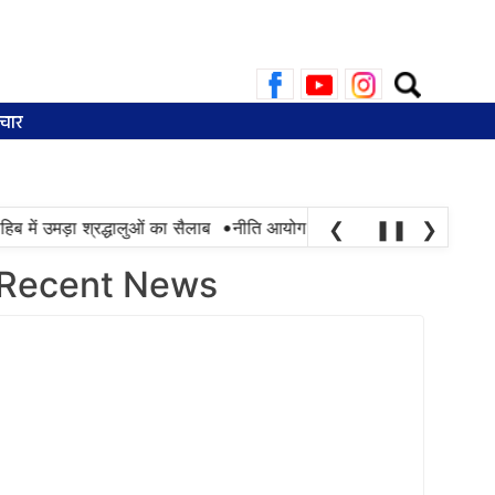
Search
for:
चार
•
 में उमड़ा श्रद्धालुओं का सैलाब
नीति आयोग की रैंकिंग में पंजाब ने केरल को पछ
❮
❚❚
❯
Recent News