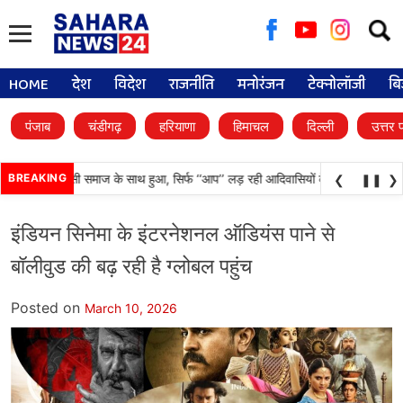
Searc
for:
HOME
देश
विदेश
राजनीति
मनोरंजन
टेक्नोलॉजी
बि
पंजाब
चंडीगढ़
हरियाणा
हिमाचल
दिल्ली
उत्तर 
ा अन्याय आदिवासी समाज के साथ हुआ, सिर्फ ‘‘आप’’ लड़ रही आदिवासियों के अधिकारों की लड़ा
BREAKING
❮
❚❚
❯
इंडियन सिनेमा के इंटरनेशनल ऑडियंस पाने से
बॉलीवुड की बढ़ रही है ग्लोबल पहुंच
Posted on
March 10, 2026