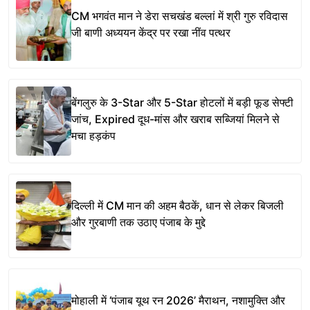
CM भगवंत मान ने डेरा सचखंड बल्लां में श्री गुरु रविदास
जी बाणी अध्ययन केंद्र पर रखा नींव पत्थर
बेंगलुरु के 3-Star और 5-Star होटलों में बड़ी फूड सेफ्टी
जांच, Expired दूध-मांस और खराब सब्जियां मिलने से
मचा हड़कंप
दिल्ली में CM मान की अहम बैठकें, धान से लेकर बिजली
और गुरबाणी तक उठाए पंजाब के मुद्दे
मोहाली में ‘पंजाब यूथ रन 2026’ मैराथन, नशामुक्ति और