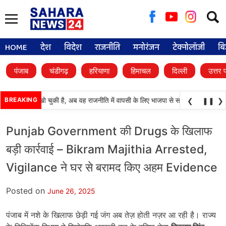
Searc
for:
HOME
देश
विदेश
राजनीति
मनोरंजन
टेक्नोलॉजी
बि
पंजाब
चंडीगढ़
हरियाणा
हिमाचल
दिल्ली
उत्तर 
अपनी प्रतिष्ठा खो चुकी है, अब वह राजनीति में वापसी के लिए भाजपा से समझौता करने की कोश
BREAKING
❮
❚❚
❯
Punjab Government की Drugs के खिलाफ
बड़ी कार्रवाई – Bikram Majithia Arrested,
Vigilance ने घर से बरामद किए अहम Evidence
Posted on
June 26, 2025
पंजाब में नशे के खिलाफ छेड़ी गई जंग अब तेज़ होती नज़र आ रही है। राज्य