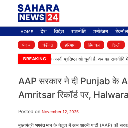
HOME
देश
विदेश
राजनीति
मनोरंजन
टेक्नो
पंजाब
चंडीगढ़
हरियाणा
हिमाचल
दिल्ली
•
‘बेअदबी’ पार्टी (अकाली दल) अपनी प्रतिष्ठा खो चुकी है, अब वह राजनीति में
BREAKING
AAP सरकार ने दी Punjab के A
Amritsar रिकॉर्ड पर, Halwara
Posted on
November 12, 2025
मुख्यमंत्री
भगवंत मान
के नेतृत्व में आम आदमी पार्टी (AAP) की सरक