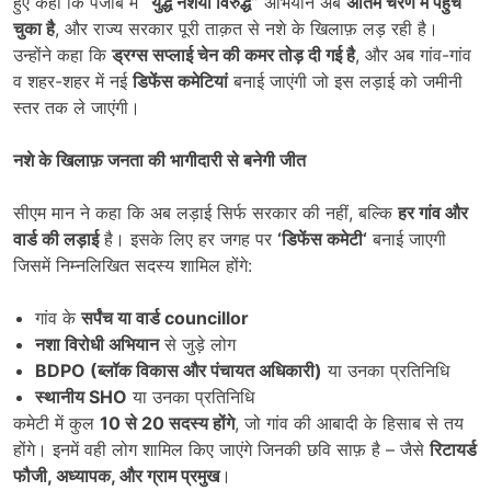
हुए कहा कि पंजाब में
“
युद्ध नशेयाँ विरुद्ध”
अभियान अब
अंतिम चरण में पहुंच
चुका है
, और राज्य सरकार पूरी ताक़त से नशे के खिलाफ़ लड़ रही है।
उन्होंने कहा कि
ड्रग्स सप्लाई चेन की कमर तोड़ दी गई है
, और अब गांव-गांव
व शहर-शहर में नई
डिफेंस कमेटियां
बनाई जाएंगी जो इस लड़ाई को जमीनी
स्तर तक ले जाएंगी।
नशे के खिलाफ़ जनता की भागीदारी से बनेगी जीत
सीएम मान ने कहा कि अब लड़ाई सिर्फ सरकार की नहीं, बल्कि
हर गांव और
वार्ड की लड़ाई
है। इसके लिए हर जगह पर
‘
डिफेंस कमेटी
‘
बनाई जाएगी
जिसमें निम्नलिखित सदस्य शामिल होंगे:
गांव के
सर्पंच या वार्ड
councillor
नशा विरोधी अभियान
से जुड़े लोग
BDPO (
ब्लॉक विकास और पंचायत अधिकारी)
या उनका प्रतिनिधि
स्थानीय
SHO
या उनका प्रतिनिधि
कमेटी में कुल
10
से
20
सदस्य होंगे
, जो गांव की आबादी के हिसाब से तय
होंगे। इनमें वही लोग शामिल किए जाएंगे जिनकी छवि साफ़ है – जैसे
रिटायर्ड
फौजी
,
अध्यापक
,
और ग्राम प्रमुख
।