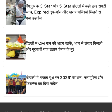
बेंगलुरु के 3-Star और 5-Star होटलों में बड़ी फूड सेफ्टी
जांच, Expired दूध-मांस और खराब सब्जियां मिलने से
मचा हड़कंप
दिल्ली में CM मान की अहम बैठकें, धान से लेकर बिजली
और गुरबाणी तक उठाए पंजाब के मुद्दे
मोहाली में ‘पंजाब यूथ रन 2026’ मैराथन, नशामुक्ति और
फिटनेस का दिया संदेश