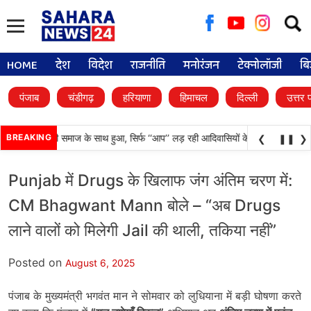
Searc
for:
HOME
देश
विदेश
राजनीति
मनोरंजन
टेक्नोलॉजी
बि
पंजाब
चंडीगढ़
हरियाणा
हिमाचल
दिल्ली
उत्तर 
ा अन्याय आदिवासी समाज के साथ हुआ, सिर्फ ‘‘आप’’ लड़ रही आदिवासियों के अधिकारों की लड़ाई
BREAKING
❮
❚❚
❯
Punjab में Drugs के खिलाफ जंग अंतिम चरण में:
CM Bhagwant Mann बोले – “अब Drugs
लाने वालों को मिलेगी Jail की थाली, तकिया नहीं”
Posted on
August 6, 2025
पंजाब के मुख्यमंत्री भगवंत मान ने सोमवार को लुधियाना में बड़ी घोषणा करते