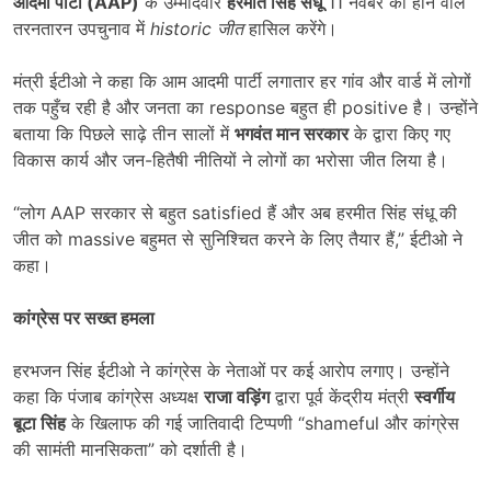
आदमी पार्टी (
AAP)
के उम्मीदवार
हरमीत सिंह संधू
11 नवंबर को होने वाले
तरनतारन उपचुनाव में
historic
जीत
हासिल करेंगे।
मंत्री ईटीओ ने कहा कि आम आदमी पार्टी लगातार हर गांव और वार्ड में लोगों
तक पहुँच रही है और जनता का response बहुत ही positive है। उन्होंने
बताया कि पिछले साढ़े तीन सालों में
भगवंत मान सरकार
के द्वारा किए गए
विकास कार्य और जन-हितैषी नीतियों ने लोगों का भरोसा जीत लिया है।
“लोग AAP सरकार से बहुत satisfied हैं और अब हरमीत सिंह संधू की
जीत को massive बहुमत से सुनिश्चित करने के लिए तैयार हैं,” ईटीओ ने
कहा।
कांग्रेस पर सख्त हमला
हरभजन सिंह ईटीओ ने कांग्रेस के नेताओं पर कई आरोप लगाए। उन्होंने
कहा कि पंजाब कांग्रेस अध्यक्ष
राजा वड़िंग
द्वारा पूर्व केंद्रीय मंत्री
स्वर्गीय
बूटा सिंह
के खिलाफ की गई जातिवादी टिप्पणी “shameful और कांग्रेस
की सामंती मानसिकता” को दर्शाती है।