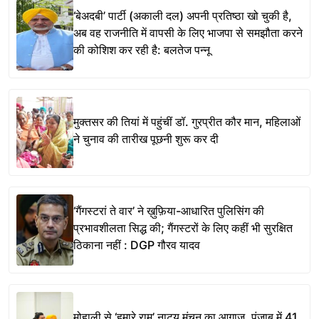
‘बेअदबी’ पार्टी (अकाली दल) अपनी प्रतिष्ठा खो चुकी है,
अब वह राजनीति में वापसी के लिए भाजपा से समझौता करने
की कोशिश कर रही है: बलतेज पन्नू
मुक्तसर की तियां में पहुंचीं डॉ. गुरप्रीत कौर मान, महिलाओं
ने चुनाव की तारीख पूछनी शुरू कर दी
‘गैंगस्टरां ते वार’ ने ख़ुफ़िया-आधारित पुलिसिंग की
प्रभावशीलता सिद्ध की; गैंगस्टरों के लिए कहीं भी सुरक्षित
ठिकाना नहीं : DGP गौरव यादव
मोहाली से ‘हमारे राम’ नाट्य मंचन का आगाज, पंजाब में 41