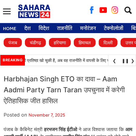
Searc
for:
HOME
देश
विदेश
राजनीति
मनोरंजन
टेक्नोलॉजी
बि
पंजाब
चंडीगढ़
हरियाणा
हिमाचल
दिल्ली
उत्तर 
अकाली दल) अपनी प्रतिष्ठा खो चुकी है, अब वह राजनीति में वापसी के लिए भाजपा से समझौता क
BREAKING
❮
❚❚
❯
Harbhajan Singh ETO का दावा – Aam
Aadmi Party Tarn Taran उपचुनाव में करेगी
ऐतिहासिक जीत हासिल
Posted on
November 7, 2025
पंजाब के कैबिनेट मंत्री
हरभजन सिंह ईटीओ
ने आज विश्वास जताया कि
आम