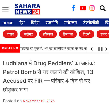
Searc
for:
HOME
देश
विदेश
राजनीति
मनोरंजन
टेक्नोलॉजी
बि
पंजाब
चंडीगढ़
हरियाणा
हिमाचल
दिल्ली
उत्तर 
ाली दल) अपनी प्रतिष्ठा खो चुकी है, अब वह राजनीति में वापसी के लिए भाजपा से समझौता करन
BREAKING
❮
❚❚
❯
Ludhiana में Drug Peddlers’ का आतंक:
Petrol Bomb से घर जलाने की कोशिश, 13
Accused पर FIR — परिवार 4 दिन से घर
छोड़कर भागा
Posted on
November 19, 2025