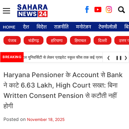
Searc
for:
HOME
देश
विदेश
राजनीति
मनोरंजन
टेक्नोलॉजी
बि
पंजाब
चंडीगढ़
हरियाणा
हिमाचल
दिल्ली
उत्तर 
•
े फैसले, डिजिटल यूनिवर्सिटी से लेकर प्राइवेट स्कूल फीस तक कई प्रस्तावों को मंजूरी
BREAKING
पंज
❮
❚❚
❯
Haryana Pensioner के Account से Bank
ने काटे 6.63 Lakh, High Court सख्त: बिना
Written Consent Pension से कटौती नहीं
होगी
Posted on
November 18, 2025