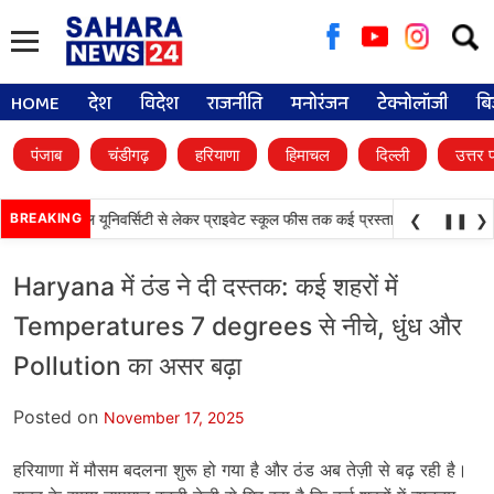
Searc
for:
HOME
देश
विदेश
राजनीति
मनोरंजन
टेक्नोलॉजी
बि
पंजाब
चंडीगढ़
हरियाणा
हिमाचल
दिल्ली
उत्तर 
•
 फैसले, डिजिटल यूनिवर्सिटी से लेकर प्राइवेट स्कूल फीस तक कई प्रस्तावों को मंजूरी
BREAKING
पंजा
❮
❚❚
❯
Haryana में ठंड ने दी दस्तक: कई शहरों में
Temperatures 7 degrees से नीचे, धुंध और
Pollution का असर बढ़ा
Posted on
November 17, 2025
हरियाणा में मौसम बदलना शुरू हो गया है और ठंड अब तेज़ी से बढ़ रही है।