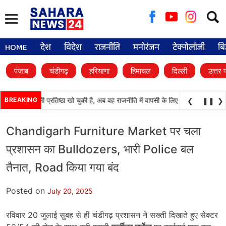
Searc
for:
HOME
देश
विदेश
राजनीति
मनोरंजन
टेक्नोलॉजी
बि
पंजाब
चंडीगढ़
हरियाणा
हिमाचल
दिल्ली
उत्तर 
(अकाली दल) अपनी प्रतिष्ठा खो चुकी है, अब वह राजनीति में वापसी के लिए भाजपा से समझौता 
BREAKING
❮
❚❚
❯
Chandigarh Furniture Market पर चला
प्रशासन का Bulldozers, भारी Police बल
तैनात, Road किया गया बंद
Posted on
July 20, 2025
रविवार 20 जुलाई सुबह से ही चंडीगढ़ प्रशासन ने सख्ती दिखाते हुए सेक्टर