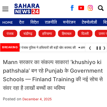
Searc
for:
HOME
देश
विदेश
राजनीति
मनोरंजन
टेक्नोलॉजी
बि
पंजाब
चंडीगढ़
हरियाणा
हिमाचल
दिल्ली
उत्तर 
•
ाबी, BSF और पंजाब पुलिस ने हथियारों की बड़ी खेप बरामद की
BREAKING
अमन अरोड़ा ने शाहकोट हलके
❮
❚❚
❯
Mann सरकार का संकल्प साकार! ‘khushiyo ki
pathshala’ बन रहे Punjab के Government
Schools — Finland Training की नई सोच से
संवर रहा है लाखों बच्चों का भविष्य
Posted on
December 4, 2025