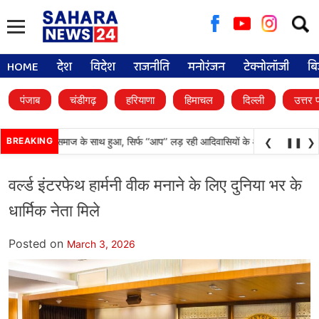
Searc
for:
HOME
देश
विदेश
राजनीति
मनोरंजन
टेक्नोलॉजी
बि
पंजाब
चंडीगढ़
हरियाणा
हिमाचल
दिल्ली
उत्तर 
अन्याय आदिवासी समाज के साथ हुआ, सिर्फ ‘‘आप’’ लड़ रही आदिवासियों के अधिकारों की लड़ाई- 
BREAKING
❮
❚❚
❯
वर्ल्ड इंटरफेथ हार्मनी वीक मनाने के लिए दुनिया भर के
धार्मिक नेता मिले
Posted on
March 3, 2026