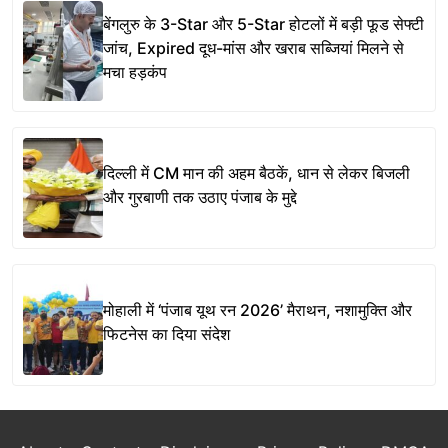
बेंगलुरु के 3-Star और 5-Star होटलों में बड़ी फूड सेफ्टी
जांच, Expired दूध-मांस और खराब सब्जियां मिलने से
मचा हड़कंप
दिल्ली में CM मान की अहम बैठकें, धान से लेकर बिजली
और गुरबाणी तक उठाए पंजाब के मुद्दे
मोहाली में ‘पंजाब यूथ रन 2026’ मैराथन, नशामुक्ति और
फिटनेस का दिया संदेश