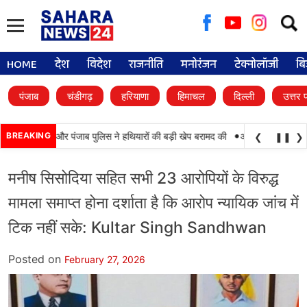
Searc
for:
HOME
देश
विदेश
राजनीति
मनोरंजन
टेक्नोलॉजी
बि
पंजाब
चंडीगढ़
हरियाणा
हिमाचल
दिल्ली
उत्तर 
•
कामयाबी, BSF और पंजाब पुलिस ने हथियारों की बड़ी खेप बरामद की
BREAKING
अमन अरोड़ा ने शाहकोट 
❮
❚❚
❯
मनीष सिसोदिया सहित सभी 23 आरोपियों के विरुद्ध
मामला समाप्त होना दर्शाता है कि आरोप न्यायिक जांच में
टिक नहीं सके: Kultar Singh Sandhwan
Posted on
February 27, 2026