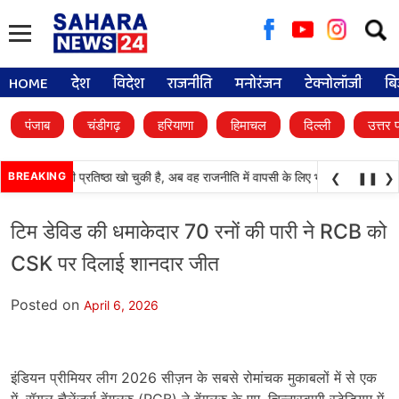
Searc
for:
HOME
देश
विदेश
राजनीति
मनोरंजन
टेक्नोलॉजी
बि
पंजाब
चंडीगढ़
हरियाणा
हिमाचल
दिल्ली
उत्तर 
अकाली दल) अपनी प्रतिष्ठा खो चुकी है, अब वह राजनीति में वापसी के लिए भाजपा से समझौता क
BREAKING
❮
❚❚
❯
टिम डेविड की धमाकेदार 70 रनों की पारी ने RCB को
CSK पर दिलाई शानदार जीत
Posted on
April 6, 2026
इंडियन प्रीमियर लीग 2026 सीज़न के सबसे रोमांचक मुकाबलों में से एक
में, रॉयल चैलेंजर्स बेंगलुरु (RCB) ने बेंगलुरु के एम. चिन्नास्वामी स्टेडियम में