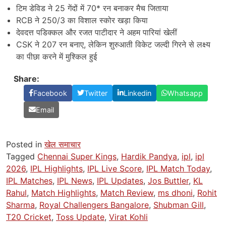
टिम डेविड ने 25 गेंदों में 70* रन बनाकर मैच जिताया
RCB ने 250/3 का विशाल स्कोर खड़ा किया
देवदत्त पडिक्कल और रजत पाटीदार ने अहम पारियां खेलीं
CSK ने 207 रन बनाए, लेकिन शुरुआती विकेट जल्दी गिरने से लक्ष्य
का पीछा करने में मुश्किल हुई
Share:
Facebook
Twitter
Linkedin
Whatsapp
Email
Posted in
खेल समाचार
Tagged
Chennai Super Kings
,
Hardik Pandya
,
ipl
,
ipl
2026
,
IPL Highlights
,
IPL Live Score
,
IPL Match Today
,
IPL Matches
,
IPL News
,
IPL Updates
,
Jos Buttler
,
KL
Rahul
,
Match Highlights
,
Match Review
,
ms dhoni
,
Rohit
Sharma
,
Royal Challengers Bangalore
,
Shubman Gill
,
T20 Cricket
,
Toss Update
,
Virat Kohli