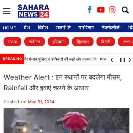
Searc
for:
HOME
देश
विदेश
राजनीति
मनोरंजन
टेक्नोलॉजी
बि
पंजाब
चंडीगढ़
हरियाणा
हिमाचल
दिल्ली
उत्तर 
•
ामयाबी, BSF और पंजाब पुलिस ने हथियारों की बड़ी खेप बरामद की
BREAKING
अमन अरोड़ा ने शाहकोट हल
❮
❚❚
❯
Weather Alert : इन स्थानों पर बदलेगा मौसम,
Rainfall और हवाएं चलने के आसार
Posted on
May 31, 2024