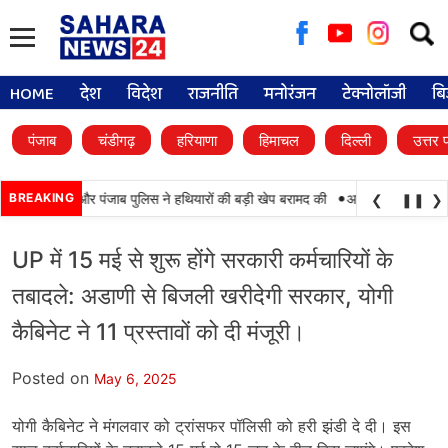
Searc
for:
HOME
देश
विदेश
राजनीति
मनोरंजन
टेक्नोलॉजी
बि
पंजाब
चंडीगढ़
हरियाणा
हिमाचल
दिल्ली
उत्तर 
•
मयाबी, BSF और पंजाब पुलिस ने हथियारों की बड़ी खेप बरामद की
BREAKING
अमन अरोड़ा ने शाहकोट हल
❮
❚❚
❯
UP में 15 मई से शुरू होंगे सरकारी कर्मचारियों के
तबादले: अडाणी से बिजली खरीदेगी सरकार, योगी
कैबिनेट ने 11 प्रस्तावों को दी मंजूरी।
Posted on
May 6, 2025
योगी कैबिनेट ने मंगलवार को ट्रांसफर पॉलिसी को हरी झंडी दे दी। इस