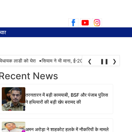
Search
for:
चार
•
विधायक लाडी को घेरा
सियाम ने भी माना, ई-20 में ज्यादा क्लोराइड और नमी 
❮
❚❚
❯
Recent News
तरनतारन में बड़ी कामयाबी, BSF और पंजाब पुलिस
ने हथियारों की बड़ी खेप बरामद की
अमन अरोड़ा ने शाहकोट हलके में नौकरियों के मामले