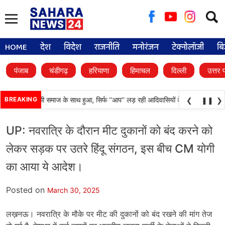
Searc
for:
HOME
देश
विदेश
राजनीति
मनोरंजन
टेक्नोलॉजी
बि
पंजाब
चंडीगढ़
हरियाणा
हिमाचल
दिल्ली
उत्तर 
ा अन्याय आदिवासी समाज के साथ हुआ, सिर्फ ‘‘आप’’ लड़ रही आदिवासियों के अधिकारों की लड़ा
BREAKING
❮
❚❚
❯
UP: नवरात्रि के दौरान मीट दुकानों को बंद करने को
लेकर सड़क पर उतरे हिंदू संगठन, इस बीच CM योगी
का आया ये आदेश।
Posted on
March 30, 2025
लख़नऊ। नवरात्रि के मौके पर मीट की दुकानों को बंद रखने की मांग तेज