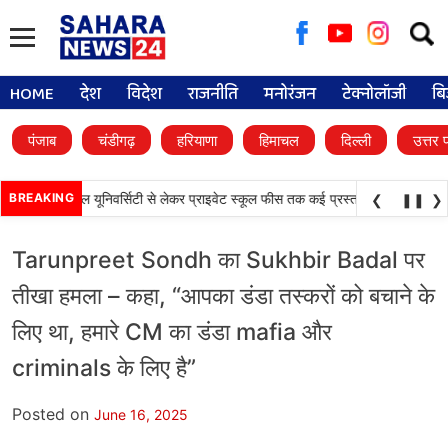
Searc
for:
HOME
देश
विदेश
राजनीति
मनोरंजन
टेक्नोलॉजी
बि
पंजाब
चंडीगढ़
हरियाणा
हिमाचल
दिल्ली
उत्तर 
•
 फैसले, डिजिटल यूनिवर्सिटी से लेकर प्राइवेट स्कूल फीस तक कई प्रस्तावों को मंजूरी
BREAKING
पंजा
❮
❚❚
❯
Tarunpreet Sondh का Sukhbir Badal पर
तीखा हमला – कहा, “आपका डंडा तस्करों को बचाने के
लिए था, हमारे CM का डंडा mafia और
criminals के लिए है”
Posted on
June 16, 2025