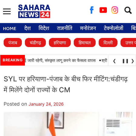
Searc
for:
HOME
देश
विदेश
राजनीति
मनोरंजन
टेक्नोलॉजी
बि
पंजाब
चंडीगढ़
हरियाणा
हिमाचल
दिल्ली
उत्तर 
•
ं पंजाबी की पढ़ाई जारी रहेगी, संस्कृत लागू करने का फैसला वापस
BREAKING
श्री गुरु हरिकृष्ण साहिब जी
❮
❚❚
❯
SYL पर हरियाणा-पंजाब के बीच फिर मीटिंग:चंडीगढ़
में मिलेंगे दोनों राज्यों के CM
Posted on
January 24, 2026