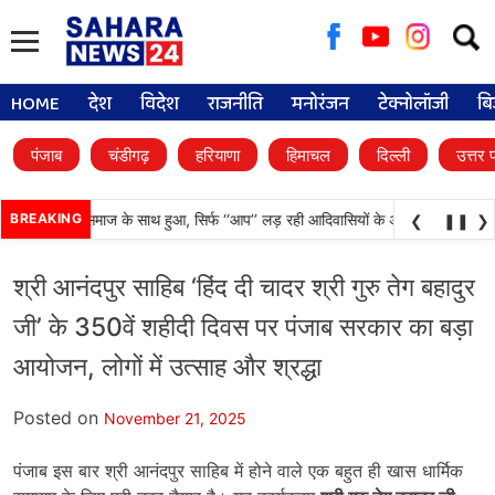
Searc
for:
HOME
देश
विदेश
राजनीति
मनोरंजन
टेक्नोलॉजी
बि
पंजाब
चंडीगढ़
हरियाणा
हिमाचल
दिल्ली
उत्तर 
न्याय आदिवासी समाज के साथ हुआ, सिर्फ ‘‘आप’’ लड़ रही आदिवासियों के अधिकारों की लड़ाई- 
BREAKING
❮
❚❚
❯
श्री आनंदपुर साहिब ‘हिंद दी चादर श्री गुरु तेग बहादुर
जी’ के 350वें शहीदी दिवस पर पंजाब सरकार का बड़ा
आयोजन, लोगों में उत्साह और श्रद्धा
Posted on
November 21, 2025
पंजाब इस बार श्री आनंदपुर साहिब में होने वाले एक बहुत ही खास धार्मिक