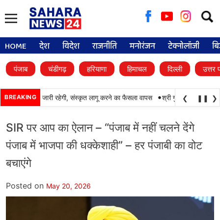
Searc
for:
HOME
देश
विदेश
राजनीति
मनोरंजन
टेक्नोलॉजी
बि
पंजाब
चंडीगढ़
हरियाणा
हिमाचल
दिल्ली
उत्तर 
•
 पंजाबी की पढ़ाई जारी रहेगी, संस्कृत लागू करने का फैसला वापस
BREAKING
श्री गुरु हरिकृष्ण साहिब जी 
❮
❚❚
❯
SIR पर आप का ऐलान – “पंजाब में नहीं चलने देंगे
पंजाब में भाजपा की धक्केशाही” – हर पंजाबी का वोट
बचाएंगे
Posted on
May 20, 2026