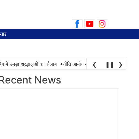
Search
for:
चार
•
में उमड़ा श्रद्धालुओं का सैलाब
नीति आयोग की रैंकिंग में पंजाब ने केरल को पछाड
❮
❚❚
❯
Recent News