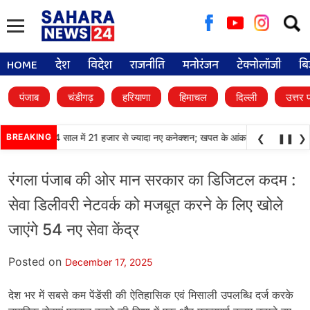
Searc
for:
HOME
देश
विदेश
राजनीति
मनोरंजन
टेक्नोलॉजी
बि
पंजाब
चंडीगढ़
हरियाणा
हिमाचल
दिल्ली
उत्तर 
ी LPG की मांग, 4 साल में 21 हजार से ज्यादा नए कनेक्शन; खपत के आंकड़े भी चौंकाने वाले
BREAKING
❮
❚❚
❯
रंगला पंजाब की ओर मान सरकार का डिजिटल कदम :
सेवा डिलीवरी नेटवर्क को मजबूत करने के लिए खोले
जाएंगे 54 नए सेवा केंद्र
Posted on
December 17, 2025
देश भर में सबसे कम पेंडेंसी की ऐतिहासिक एवं मिसाली उपलब्धि दर्ज करके