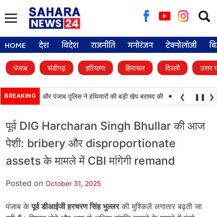
Searc
for:
HOME
देश
विदेश
राजनीति
मनोरंजन
टेक्नोलॉजी
बि
पंजाब
चंडीगढ़
हरियाणा
हिमाचल
दिल्ली
उत्तर 
•
 कामयाबी, BSF और पंजाब पुलिस ने हथियारों की बड़ी खेप बरामद की
BREAKING
अमन अरोड़ा ने शाहकोट
❮
❚❚
❯
पूर्व DIG Harcharan Singh Bhullar की आज
पेशी: bribery और disproportionate
assets के मामले में CBI मांगेगी remand
Posted on
October 31, 2025
पंजाब के
पूर्व डीआईजी हरचरण सिंह भुल्लर
की मुश्किलें लगातार बढ़ती जा