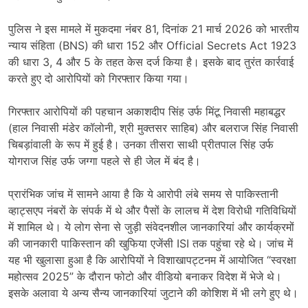
पुलिस
ने
इस
मामले
में
मुकदमा
नंबर
81,
दिनांक
21
मार्च
2026
को
भारतीय
न्याय
संहिता (
BNS)
की
धारा
152
और
Official
Secrets
Act
1923
की
धारा
3,
4
और
5
के
तहत
केस
दर्ज
किया
है।
इसके
बाद
तुरंत
कार्रवाई
करते
हुए
दो
आरोपियों
को
गिरफ्तार
किया
गया।
गिरफ्तार
आरोपियों
की
पहचान
अकाशदीप
सिंह
उर्फ
मिंटू
निवासी
महाबद्धर
(
हाल
निवासी
मंडेर
कॉलोनी,
श्री
मुक्तसर
साहिब)
और
बलराज
सिंह
निवासी
चिबड़ांवाली
के
रूप
में
हुई
है।
उनका
तीसरा
साथी
प्रीतपाल
सिंह
उर्फ
योगराज
सिंह
उर्फ
जग्गा
पहले
से
ही
जेल
में
बंद
है।
प्रारंभिक
जांच
में
सामने
आया
है
कि
ये
आरोपी
लंबे
समय
से
पाकिस्तानी
व्हाट्सएप
नंबरों
के
संपर्क
में
थे
और
पैसों
के
लालच
में
देश
विरोधी
गतिविधियों
में
शामिल
थे।
ये
लोग
सेना
से
जुड़ी
संवेदनशील
जानकारियां
और
कार्यक्रमों
की
जानकारी
पाकिस्तान
की
खुफिया
एजेंसी
ISI
तक
पहुंचा
रहे
थे।
जांच
में
यह
भी
खुलासा
हुआ
है
कि
आरोपियों
ने
विशाखापट्टनम
में
आयोजित “
स्वरक्षा
महोत्सव
2025”
के
दौरान
फोटो
और
वीडियो
बनाकर
विदेश
में
भेजे
थे।
इसके
अलावा
ये
अन्य
सैन्य
जानकारियां
जुटाने
की
कोशिश
में
भी
लगे
हुए
थे।