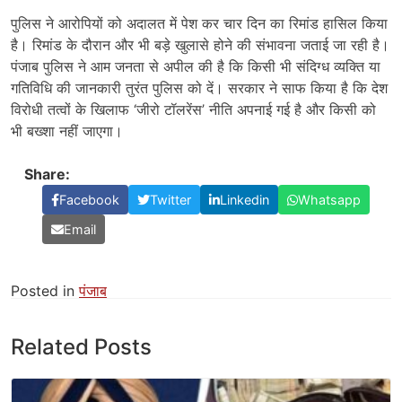
पुलिस
ने
आरोपियों
को
अदालत
में
पेश
कर
चार
दिन
का
रिमांड
हासिल
किया
है।
रिमांड
के
दौरान
और
भी
बड़े
खुलासे
होने
की
संभावना
जताई
जा
रही
है।
पंजाब
पुलिस
ने
आम
जनता
से
अपील
की
है
कि
किसी
भी
संदिग्ध
व्यक्ति
या
गतिविधि
की
जानकारी
तुरंत
पुलिस
को
दें।
सरकार
ने
साफ
किया
है
कि
देश
विरोधी
तत्वों
के
खिलाफ ‘
जीरो
टॉलरेंस’
नीति
अपनाई
गई
है
और
किसी
को
भी
बख्शा
नहीं
जाएगा।
Share:
Facebook
Twitter
Linkedin
Whatsapp
Email
Posted in
पंजाब
Related Posts