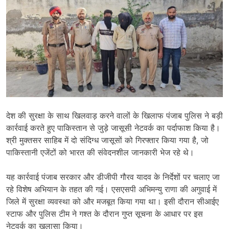
देश
की
सुरक्षा
के
साथ
खिलवाड़
करने
वालों
के
खिलाफ
पंजाब
पुलिस
ने
बड़ी
कार्रवाई
करते
हुए
पाकिस्तान
से
जुड़े
जासूसी
नेटवर्क
का
पर्दाफाश
किया
है।
श्री
मुक्तसर
साहिब
में
दो
संदिग्ध
जासूसों
को
गिरफ्तार
किया
गया
है,
जो
पाकिस्तानी
एजेंटों
को
भारत
की
संवेदनशील
जानकारी
भेज
रहे
थे।
यह
कार्रवाई
पंजाब
सरकार
और
डीजीपी
गौरव
यादव
के
निर्देशों
पर
चलाए
जा
रहे
विशेष
अभियान
के
तहत
की
गई।
एसएसपी
अभिमन्यु
राणा
की
अगुवाई
में
जिले
में
सुरक्षा
व्यवस्था
को
और
मजबूत
किया
गया
था।
इसी
दौरान
सीआईए
स्टाफ
और
पुलिस
टीम
ने
गश्त
के
दौरान
गुप्त
सूचना
के
आधार
पर
इस
नेटवर्क
का
खुलासा
किया।