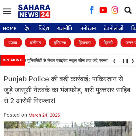
Searc
for:
HOME
देश
विदेश
राजनीति
मनोरंजन
टेक्नोलॉजी
बि
पंजाब
चंडीगढ़
हरियाणा
हिमाचल
दिल्ली
उत्तर 
•
फैसले, डिजिटल यूनिवर्सिटी से लेकर प्राइवेट स्कूल फीस तक कई प्रस्तावों को मंजूरी
BREAKING
पंजाब
❮
❚❚
❯
Punjab Police की बड़ी कार्रवाई: पाकिस्तान से
जुड़े जासूसी नेटवर्क का भंडाफोड़, श्री मुक्तसर साहिब
से 2 आरोपी गिरफ्तार!
Posted on
March 24, 2026