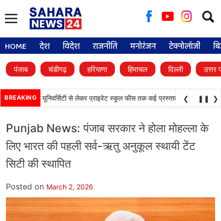
Searc
for:
HOME
देश
विदेश
राजनीति
मनोरंजन
टेक्नोलॉजी
बि
पंजाब
चंडीगढ़
हरियाणा
हिमाचल
दिल्ली
उत्तर 
•
ैसले, डिजिटल यूनिवर्सिटी से लेकर प्राइवेट स्कूल फीस तक कई प्रस्तावों को मंजूरी
BREAKING
पंजाब 
❮
❚❚
❯
Punjab News: पंजाब सरकार ने होला मोहल्ला के
लिए भारत की पहली सर्व-ऋतु अनुकूल स्थायी टेंट
सिटी की स्थापित
Posted on
March 2, 2026