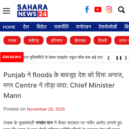
Searc
for:
HOME
देश
विदेश
राजनीति
मनोरंजन
टेक्नोलॉजी
बि
पंजाब
चंडीगढ़
हरियाणा
हिमाचल
दिल्ली
उत्तर 
•
ड़े फैसले, डिजिटल यूनिवर्सिटी से लेकर प्राइवेट स्कूल फीस तक कई प्रस्तावों को मंजूरी
BREAKING
प
❮
❚❚
❯
Punjab ने floods के बावजूद देश को दिया अनाज,
मगर Centre ने तोड़ा वादा: Chief Minister
Mann
Posted on
November 29, 2025
पंजाब के मुख्यमंत्री
भगवंत मान
ने केंद्र सरकार पर गंभीर आरोप लगाते हुए