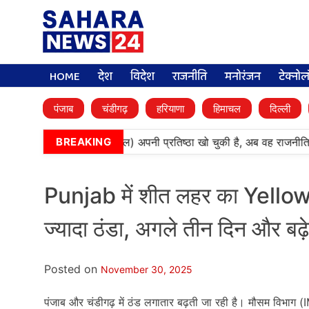
HOME
देश
विदेश
राजनीति
मनोरंजन
टेक्नो
पंजाब
चंडीगढ़
हरियाणा
हिमाचल
दिल्ली
•
‘बेअदबी’ पार्टी (अकाली दल) अपनी प्रतिष्ठा खो चुकी है, अब वह राजनीति 
BREAKING
Punjab में शीत लहर का Yello
ज्यादा ठंडा, अगले तीन दिन और बढ़ेग
Posted on
November 30, 2025
पंजाब और चंडीगढ़ में ठंड लगातार बढ़ती जा रही है। मौसम विभ