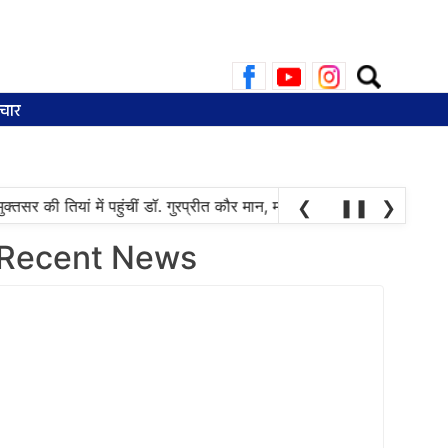
Search
for:
चार
तसर की तियां में पहुंचीं डॉ. गुरप्रीत कौर मान, महिलाओं ने चुनाव की तारीख पूछन
❮
❚❚
❯
Recent News