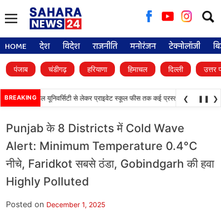
Searc
for:
HOME
देश
विदेश
राजनीति
मनोरंजन
टेक्नोलॉजी
बि
पंजाब
चंडीगढ़
हरियाणा
हिमाचल
दिल्ली
उत्तर 
•
 फैसले, डिजिटल यूनिवर्सिटी से लेकर प्राइवेट स्कूल फीस तक कई प्रस्तावों को मंजूरी
BREAKING
पंजा
❮
❚❚
❯
Punjab के 8 Districts में Cold Wave
Alert: Minimum Temperature 0.4°C
नीचे, Faridkot सबसे ठंडा, Gobindgarh की हवा
Highly Polluted
Posted on
December 1, 2025