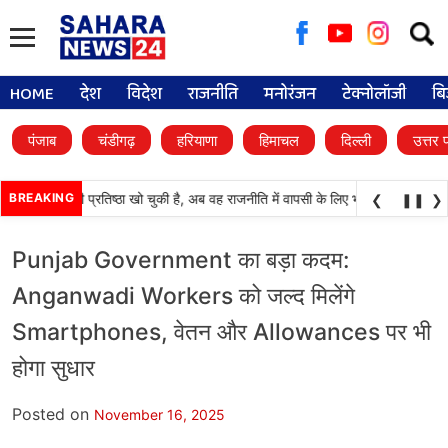
Searc
for:
HOME
देश
विदेश
राजनीति
मनोरंजन
टेक्नोलॉजी
बि
पंजाब
चंडीगढ़
हरियाणा
हिमाचल
दिल्ली
उत्तर 
अकाली दल) अपनी प्रतिष्ठा खो चुकी है, अब वह राजनीति में वापसी के लिए भाजपा से समझौता क
BREAKING
❮
❚❚
❯
Punjab Government का बड़ा कदम:
Anganwadi Workers को जल्द मिलेंगे
Smartphones, वेतन और Allowances पर भी
होगा सुधार
Posted on
November 16, 2025