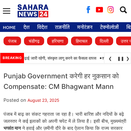
Searc
for:
HOME
देश
विदेश
राजनीति
मनोरंजन
टेक्नोलॉजी
बि
पंजाब
चंडीगढ़
हरियाणा
हिमाचल
दिल्ली
उत्तर 
•
ों में पंजाबी की पढ़ाई जारी रहेगी, संस्कृत लागू करने का फैसला वापस
BREAKING
श्री गुरु हरिकृष्ण साह
❮
❚❚
❯
Punjab Government करेगी हर नुकसान को
Compensate: CM Bhagwant Mann
Posted on
August 23, 2025
पंजाब में बाढ़ का संकट गहराता जा रहा है। भारी बारिश और नदियों के बढ़े
जलस्तर ने कई इलाकों को अपनी चपेट में ले लिया है। इसी बीच, मुख्यमंत्री
भगवंत मान
ने हवाई और ज़मीनी दौरे के बाद ऐलान किया कि राज्य सरकार