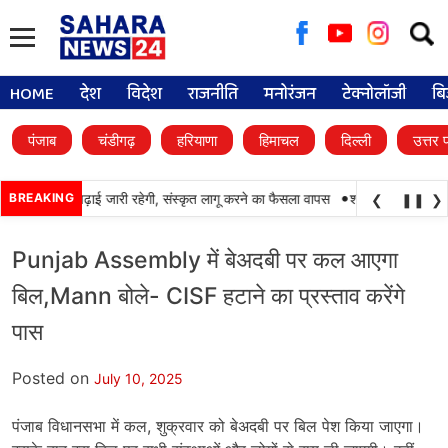
Searc
for:
HOME
देश
विदेश
राजनीति
मनोरंजन
टेक्नोलॉजी
बि
पंजाब
चंडीगढ़
हरियाणा
हिमाचल
दिल्ली
उत्तर 
•
ों में पंजाबी की पढ़ाई जारी रहेगी, संस्कृत लागू करने का फैसला वापस
BREAKING
श्री गुरु हरिकृष्ण साह
❮
❚❚
❯
Punjab Assembly में बेअदबी पर कल आएगा
बिल,Mann बोले- CISF हटाने का प्रस्ताव करेंगे
पास
Posted on
July 10, 2025
पंजाब विधानसभा में कल, शुक्रवार को बेअदबी पर बिल पेश किया जाएगा।